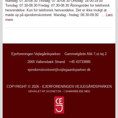
Mandag: 07.30-08.30 Tirsdag: 07.30-08.30 Onsdag: 18.00-19.00
Torsdag: 07.30-08.30 Fredag: 07.30-08.30 Åbningstider for telefonisk
henvendelse: Kun for telefonisk henvendelse. Det er ikke muligt at
møde op på ejendomskontoret. Mandag - fredag: 08.30-09.00 ...
Læs
mere
Ejerforeningen Vejlegårdsparken
Gammelgårds Allé 7,st.lej.2
2665 Vallensbæk Strand
+45 43733885
ejendomskontoret@vejlegaardsparken.dk
COPYRIGHT © 2026 - EJERFORENINGEN VEJLEGÅRDSPARKEN
UDVIKLET AF
GO2NET.DK
- I SAMARBEJDE MED